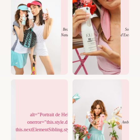
Beauté
Soins
Naturelle
d'Exception
alt="Portrait de Hela Dahmani"
onerror="this.style.display='none';
Élégance
Ambiance
this.nextElementSibling.style.display='flex';">