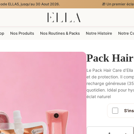
jusqu'au 30 Aout 2026.
🎁 Un premier éclat tout en douceur
hop
Nos Produits
Nos Routines & Packs
Notre Histoire
Notre C
Pack Hai
Le Pack Hair Care d’Ella
et de protection. Il co
recharge généreuse (350
quotidien. Idéal pour hy
éclat naturel
S'in