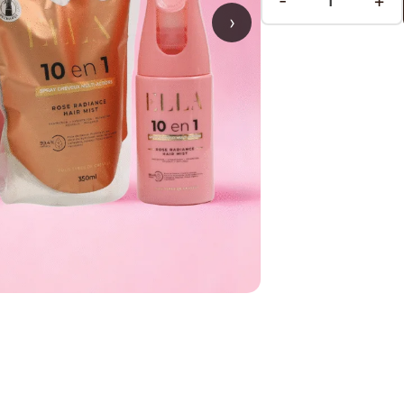
-
+
›