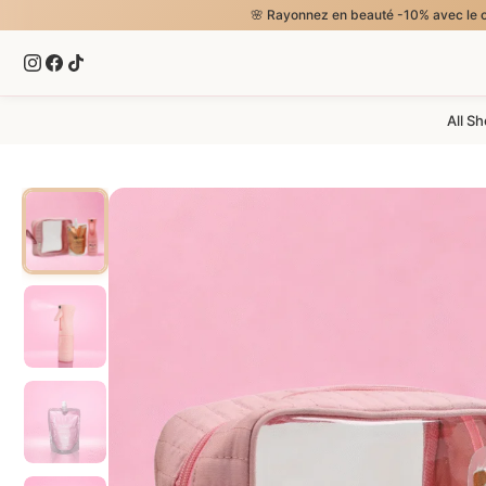
🌸 Rayonnez en beauté -10% avec le code ELLA5, 
All S