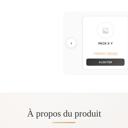
‹
PACK X Y
TND
300
TND
200
AJOUTER
À propos du produit