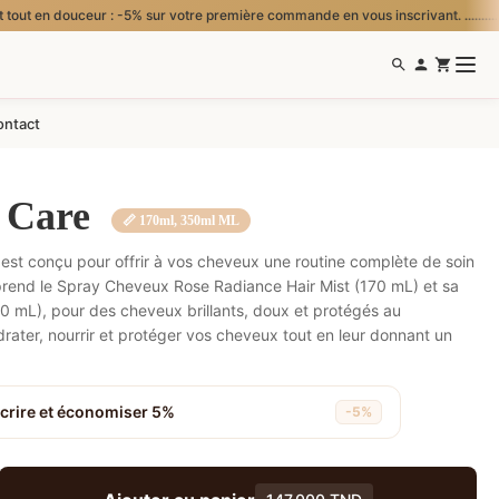
 : -5% sur votre première commande en vous inscrivant. ............
ontact
r Care
📏 170ml, 350ml ML
 est conçu pour offrir à vos cheveux une routine complète de soin
mprend le Spray Cheveux Rose Radiance Hair Mist (170 mL) et sa
 mL), pour des cheveux brillants, doux et protégés au
drater, nourrir et protéger vos cheveux tout en leur donnant un
scrire et économiser 5%
-5%