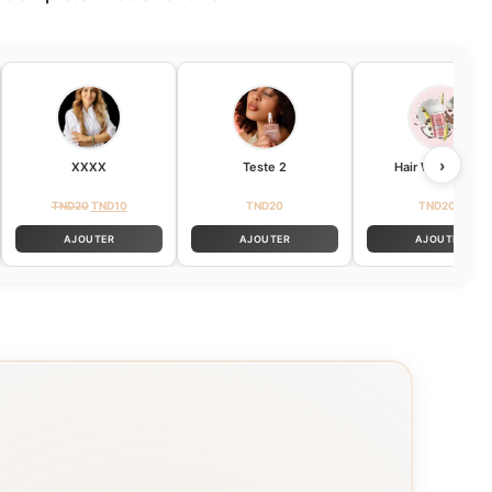
›
XXXX
Teste 2
Hair Wax Stick +
TND
20
TND
10
TND
20
TND
200
AJOUTER
AJOUTER
AJOUTER