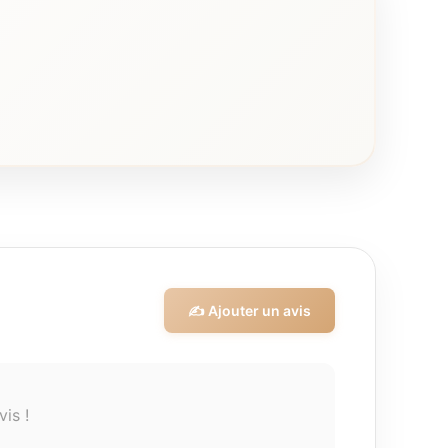
✍️ Ajouter un avis
is !