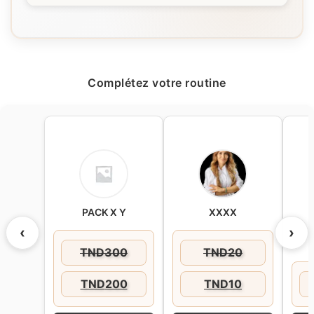
a. Application : Appliquez généreusement sur
la peau propre après l'exposition au soleil.
b. Fréquence : Utilisez quotidiennement
après une journée au soleil pour une
Complétez votre routine
hydratation optimale.
c. Astuces : Pour un effet rafraîchissant
supplémentaire, conservez le gel au
réfrigérateur avant utilisation.
PACK X Y
XXXX
‹
›
TND
300
TND
20
TND
200
TND
10