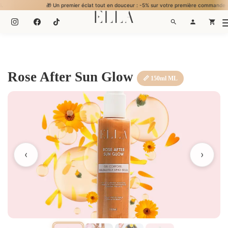
🎁 Un premier éclat tout en douceur : -5% sur votre première commande en vous inscriva
Rose After Sun Glow
📏 150ml ML
‹
›