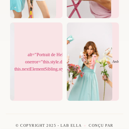
alt="Portrait de Hela Dahmani"
onerror="this.style.display='none';
Élégance
Ambiance
this.nextElementSibling.style.display='flex';">
© COPYRIGHT 2025 - LAB ELLA
CONÇU PAR
♥