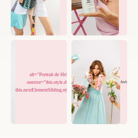
alt="Portrait de Hela Dahmani"
onerror="this.style.display='none';
Élégance
Ambiance
this.nextElementSibling.style.display='flex';">