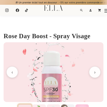
🎁 Un premier éclat tout en douceur : -5% sur votre première commande en vous inscrivant. .
Rose Day Boost - Spray Visage
‹
›