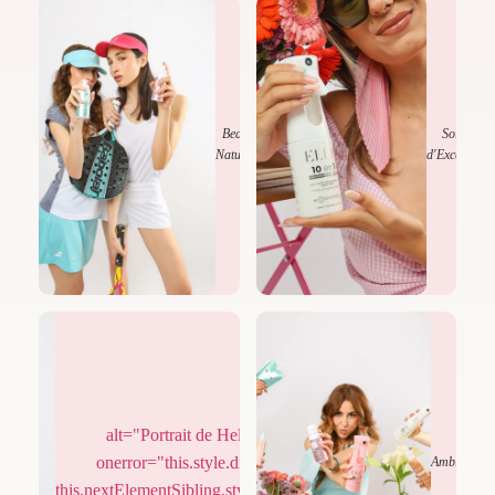
Beauté
Soins
Naturelle
d'Exception
alt="Portrait de Hela Dahmani"
onerror="this.style.display='none';
Élégance
Ambiance
this.nextElementSibling.style.display='flex';">