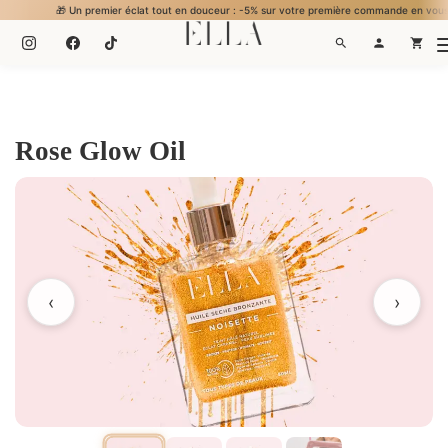
🎁 Un premier éclat tout en douceur : -5% sur votre première commande en vous inscrivant. ...
Rose Glow Oil
‹
›