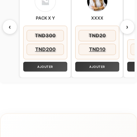
peau contre les dommages des radicaux
libres.
PACK X Y
XXXX
‹
›
TND
300
TND
20
TND
200
TND
10
AJOUTER
AJOUTER