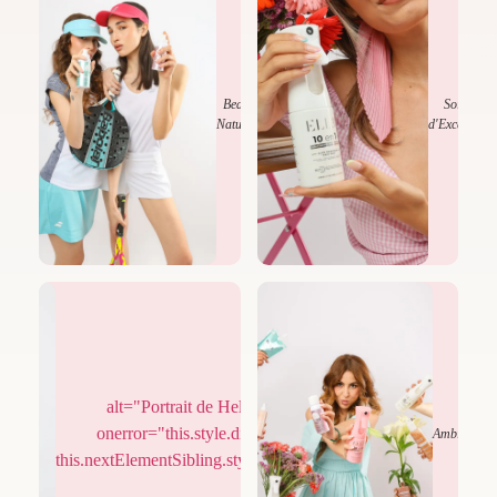
Beauté
Soins
Naturelle
d'Exception
alt="Portrait de Hela Dahmani"
onerror="this.style.display='none';
Élégance
Ambiance
this.nextElementSibling.style.display='flex';">