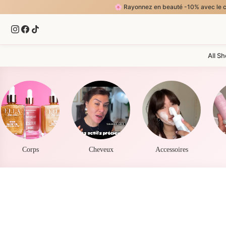
🌸 Rayonnez en beauté -10% avec le code ELLA5, jus
All S
Corps
Cheveux
Accessoires