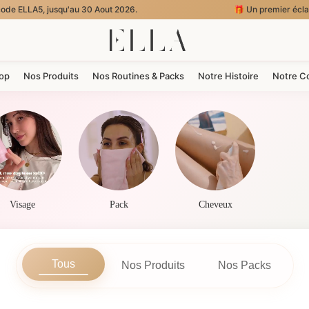
qu'au 30 Aout 2026.
🎁 Un premier éclat tout en douceur : -
hop
Nos Produits
Nos Routines & Packs
Notre Histoire
Notre C
Visage
Pack
Cheveux
Tous
Nos Produits
Nos Packs