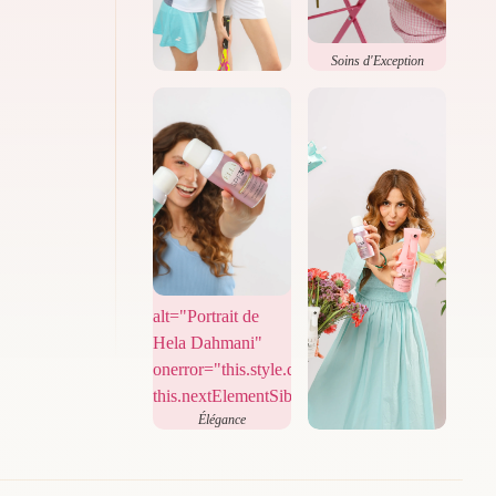
Soins d'Exception
Beauté Naturelle
alt="Portrait de
Hela Dahmani"
onerror="this.style.display='none';
this.nextElementSibling.style.display='flex';">
Élégance