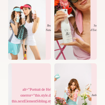
Beauté
Soins
Naturelle
d'Exception
alt="Portrait de Hela Dahmani"
onerror="this.style.display='none';
Élégance
Ambiance
this.nextElementSibling.style.display='flex';">