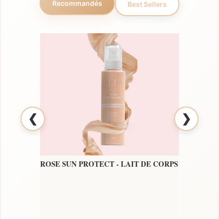
Recommandés
Best Sellers
❮
❯
ROSE SUN PROTECT - LAIT DE CORPS
ROSE A