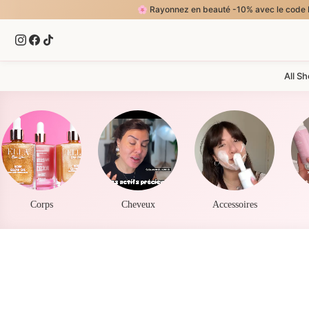
🌸 Rayonnez en beauté -10% avec le code ELLA5, jusqu'au 30 Aout 
All S
Corps
Cheveux
Accessoires