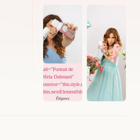
Beauté Naturelle
alt="Portrait de
Hela Dahmani"
onerror="this.style.display='none';
this.nextElementSibling.style.display='flex';">
Élégance