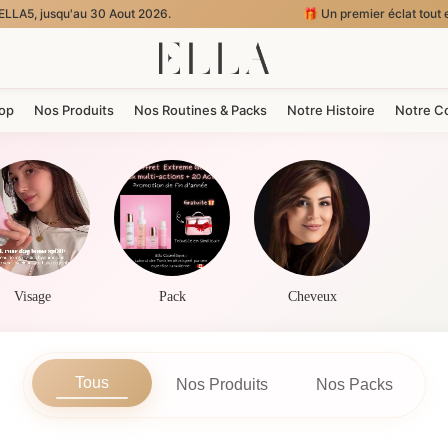
2026.
🎁 Un premier éclat tout en douceur : -5% sur votre premiè
hop
Nos Produits
Nos Routines & Packs
Notre Histoire
Notre C
Visage
Pack
Cheveux
Tous
Nos Produits
Nos Packs