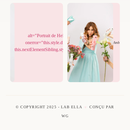
alt="Portrait de Hela Dahmani"
onerror="this.style.display='none';
Élégance
Ambiance
this.nextElementSibling.style.display='flex';">
© COPYRIGHT 2025 - LAB ELLA
CONÇU PAR
♥
WG